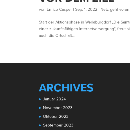
von
Enrico Casper
|
Sep. 1, 2022
|
Netz geht voran
Start der Aktionsphase in Werlaburgdorf „Die Sam
einer zukunftsfähigen Internetversorgung“, freut
auch die Ortschaft...
ARCHIVES
Januar 2024
November 2023
Oktober 2023
September 2023