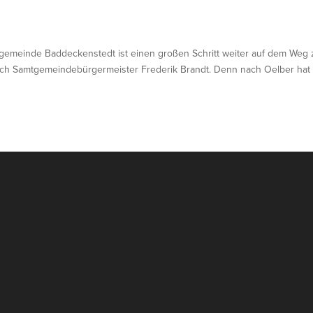
tgemeinde Baddeckenstedt ist einen großen Schritt weiter auf dem Weg 
 sich Samtgemeindebürgermeister Frederik Brandt. Denn nach Oelber hat